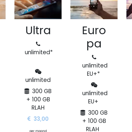
Ultra
Euro
pa
V
unlimited*
rtner in innovatieve
unlimited
K
singen, gespecialiseerd in Cloud
EU+*
 netwerkbeveiliging. We verbinden
unlimited
toekomst door efficiënte, betrouwbare
ologie aan te bieden. Onze focus ligt op
300 GB
unlimited
ning van kleine en middelgrote
+ 100 GB
Oost- en West-Vlaanderen. Met
EU+
tijd één stap voor op het gebied van
RLAH
300 GB
eveiliging.
33,00
+ 100 GB
RLAH
per maand