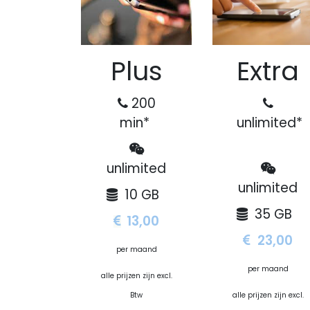
Plus
Extra
200
Handige links
Over ons
min*
unlimited*
LinkEdge is jouw pa
Startpagina
communicatieoplos
unlimited
Over ons
telefonie, WiFi en
unlimited
Bundels
bedrijven met de 
10 GB
Mobile
en flexibele techn
35 GB
13,00
Internet
groei en ondersteu
Nieuws
ondernemingen in 
23,00
Terms & Conditions
LinkEdge ben je al
per maand
FAQ
connectiviteit en b
per maand
alle prijzen zijn excl.
Contact
Support
Btw
alle prijzen zijn excl.