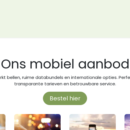
Cases
Over LinkEdge
Support
Contact us
Ons mobiel aanbod
kt bellen, ruime databundels en internationale opties. Per
transparante tarieven en betrouwbare service.
Bestel hier