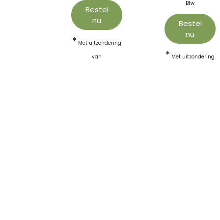
Btw
Bestel
nu
Bestel
nu
*
Met uitzondering
Copyright © LinkEdge
*
van
Met uitzondering
betaalnummers en
van
premiumdiensten.
betaalnummers en
premiumdiensten.