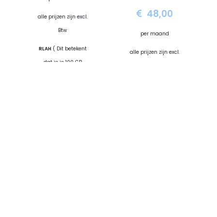
48,00
alle prijzen zijn excl.
Btw
per maand
RLAH
( Dit betekent
alle prijzen zijn excl.
dat je je 100 GB
Btw
kunt gebruiken in
RLAH
( Dit betekent
andere EU-landen)
dat je je 100 GB
Bestel
kunt gebruiken in
nu
andere EU-landen)
*
Met uitzondering
Bestel
nu
van
betaalnummers en
*
Met uitzondering
premiumdiensten.
van
betaalnummers en