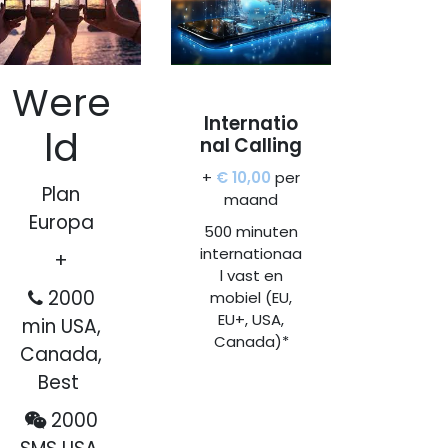
Were
Internatio
ld
nal Calling
olg ons
+
€ 10,00
per
Plan
maand
Europa
waliteit
500 minuten
internationaa
+
l vast en
2000
Contact
mobiel (EU,
Proeftuinstraat 8 | 9000 Gent
EU+, USA,
min USA,
info@linkedge.be
Canada)*
Canada,
+32 9 424 15 52
Best
Hulp op afstand
2000