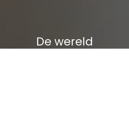
De wereld
veranderen begint
met verbinding. Bij
LinkEdge maken we
geavanceerde
technologie
eenvoudig en